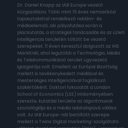
Dr. Daniel Knapp az IAB Europe vezető
közgazdásza. Több mint 15 éves nemzetközi
tapasztalattal rendelkező reklám- és
médiaelemző, aki pályafutása során a
piackutatás, a stratégiai tanácsadás és az üzleti
intelligencia területén töltött be vezető
szerepeket. 11 éven keresztül dolgozott az IHS
Markitnél, ahol legutóbb a Technológia, Média
és Telekommunikáció terület ügyvezető
igazgatója volt. Emellett az Európai Bizottság
mellett is tevékenykedett médiával és
mesterséges intelligenciával foglalkozó
szakértőként. Doktori fokozatát a London
School of Economics (LSE) intézményében
szerezte, kutatási területe az algoritmusok
szociológiája és a média adatalapúvá válása
volt. Az IAB Europe-nál betöltött szerepe
mellett a Twins Digital marketing-szolgáltató