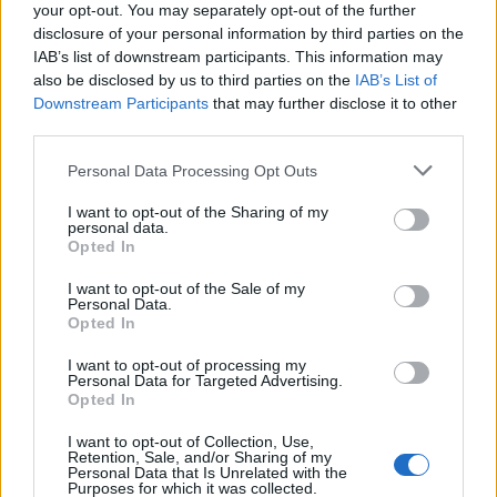
your opt-out. You may separately opt-out of the further
disclosure of your personal information by third parties on the
IAB’s list of downstream participants. This information may
Arany támogató
also be disclosed by us to third parties on the
IAB’s List of
Downstream Participants
that may further disclose it to other
third parties.
Please note that this website/app uses one or more Google
Personal Data Processing Opt Outs
services and may gather and store information including but
not limited to your visit or usage behaviour. You may click to
I want to opt-out of the Sharing of my
personal data.
grant or deny consent to Google and its third-party tags to
Opted In
use your data for below specified purposes in below Google
consent section.
I want to opt-out of the Sale of my
Personal Data.
Opted In
Ezüst támogató
I want to opt-out of processing my
Personal Data for Targeted Advertising.
Opted In
I want to opt-out of Collection, Use,
Retention, Sale, and/or Sharing of my
Personal Data that Is Unrelated with the
Purposes for which it was collected.