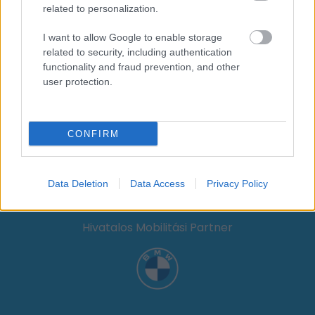
related to personalization.
I want to allow Google to enable storage
Kiemelt médiatámogató
related to security, including authentication
functionality and fraud prevention, and other
user protection.
Hotel partner
CONFIRM
Data Deletion
Data Access
Privacy Policy
Hivatalos Mobilitási Partner