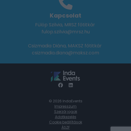
Kapcsolat
Fülöp Szilvia, MRSZ főtitkár
fulop.szilvia@mrsz.hu
Csizmadia Diána, MAKSZ főtitkár
csizmadia.diana@maksz.com
© 2026 IndaEvents
Impresszum
Szerzői jogok
Adatkezelés
Cookie beállítások
ÁSZF