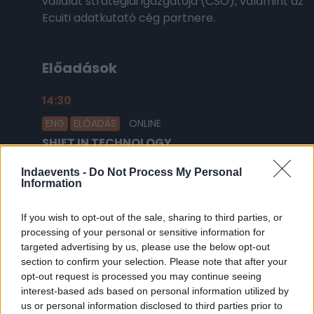
vállalat stratégiai igazgatója (CSO), valamint az
Ecuiti adatkutató cég partnere.
Előadások
14:30
2026.02.18.
ENG
ELŐADÁS
ONLINE
SHIFT IN TECHNOLOGY
The future of digital and AI in advertising
Indaevents -
Do Not Process My Personal
Information
If you wish to opt-out of the sale, sharing to third parties, or
processing of your personal or sensitive information for
Platina támogató
targeted advertising by us, please use the below opt-out
section to confirm your selection. Please note that after your
opt-out request is processed you may continue seeing
interest-based ads based on personal information utilized by
us or personal information disclosed to third parties prior to