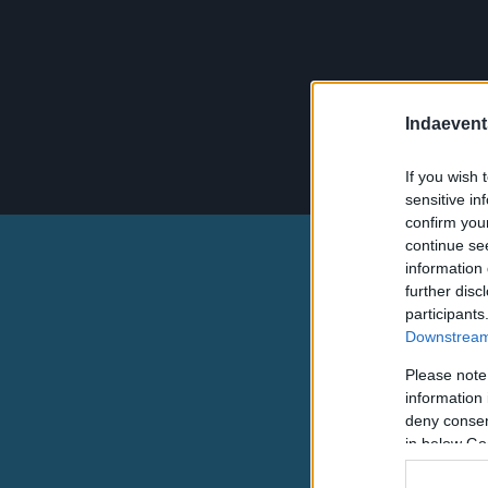
Indaevent
If you wish 
sensitive in
confirm you
continue se
information 
further disc
participants
Downstream 
Please note
information 
deny consent
in below Go