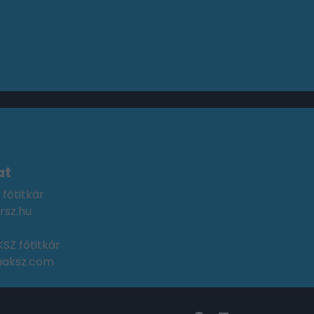
at
 főtitkár
rsz.hu
SZ főtitkár
maksz.com