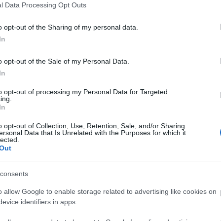
l Data Processing Opt Outs
o opt-out of the Sharing of my personal data.
In
o opt-out of the Sale of my Personal Data.
Ezüst támogató
In
to opt-out of processing my Personal Data for Targeted
ing.
In
o opt-out of Collection, Use, Retention, Sale, and/or Sharing
ersonal Data that Is Unrelated with the Purposes for which it
lected.
Kiemelt együttműködő partner
Out
consents
o allow Google to enable storage related to advertising like cookies on
evice identifiers in apps.
Kiemelt szakmai partner