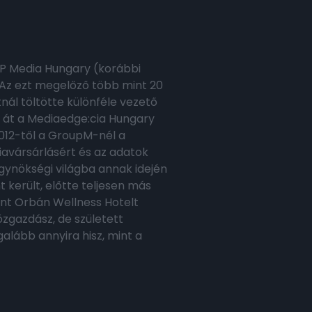
PP Media Hungary (korábbi
Az ezt megelőző több mint 20
ál töltötte különféle vezető
 át a Mediaedge:cia Hungary
2012-től a GroupM-nél a
iavársárlásért és az adatok
gynökségi világba annak idején
 került, előtte teljesen más
zent Orbán Wellness Hotelt
özgazdász, de született
lább annyira hisz, mint a