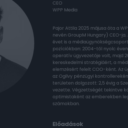
CEO
WPP Media
Pajor Attila 2025 májusa óta a W
nevén GroupM Hungary) CEO-ja. 
évet is a médiaügynökségcsoportn
pozíciókban: 2004-től nyolc éven
operatív ügyvezetője volt, majd 
kereskedelmi stratégiáért, a méd
elemzésért felelt COO-ként. Az ü
az Ogilvy pénzügyi kontrollereként
területen dolgozott: 2,5 évig a S
vezette. Végzettségét tekintve k
optimistaként az emberekben lega
számokban.
Előadások