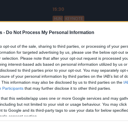
15:30
2026.02.18.
HUN
KEYNOTE
Partnerség új alapokon: Hogya
s -
Do Not Process My Personal Information
jövőbiztos?
to opt-out of the sale, sharing to third parties, or processing of your per
formation for targeted advertising by us, please use the below opt-out s
r selection. Please note that after your opt-out request is processed y
Platina támogató
eing interest-based ads based on personal information utilized by us or
disclosed to third parties prior to your opt-out. You may separately opt-
losure of your personal information by third parties on the IAB’s list of
. This information may also be disclosed by us to third parties on the
IA
Participants
that may further disclose it to other third parties.
 that this website/app uses one or more Google services and may gath
including but not limited to your visit or usage behaviour. You may click 
 to Google and its third-party tags to use your data for below specifi
Arany támogató
ogle consent section.