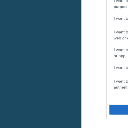
I want t
purpose
I want 
I want t
web or d
I want t
or app.
I want t
I want t
authenti