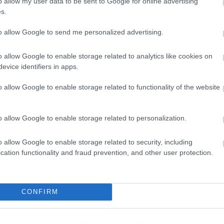
o allow my user data to be sent to Google for online advertising
s.
to allow Google to send me personalized advertising.
o allow Google to enable storage related to analytics like cookies on
evice identifiers in apps.
o allow Google to enable storage related to functionality of the website
Kiemelt médiatámogató
o allow Google to enable storage related to personalization.
o allow Google to enable storage related to security, including
cation functionality and fraud prevention, and other user protection.
Hotel partner
CONFIRM