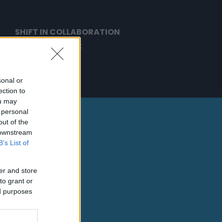
SHIFT IN COLLABORATION
n lehet a kapcsolat
sonal or
ection to
ou may
 personal
out of the
 downstream
B’s List of
er and store
to grant or
ed purposes