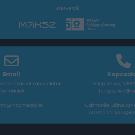
Szervezők
Email
Kapcsol
, számlázással kapcsolatos
Fülöp Szilvia, MRSZ
nformációk:
fulop.szilvia@m
nts@indamedia.hu
Csizmadia Diána, MAK
csizmadia.diana@