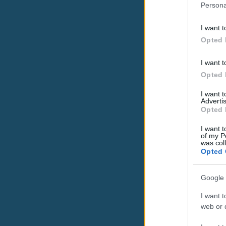
Persona
I want t
Opted 
I want t
Opted 
I want 
Advertis
Opted 
I want t
of my P
was col
Opted 
Google 
I want t
web or d