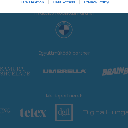
Data Deletion
Data Access
Privacy Policy
Hivatalos Mobilitási Partner
Együttműködő partner
Médiapartnerek