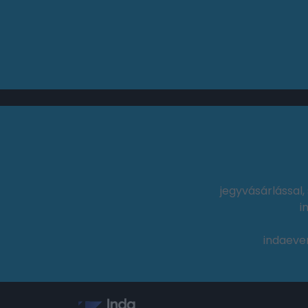
jegyvásárlással
i
indaeve