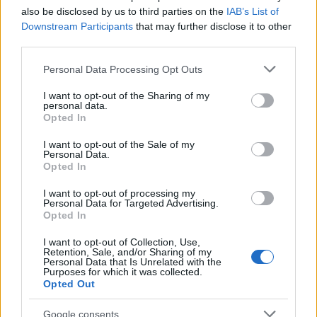
also be disclosed by us to third parties on the
IAB’s List of
Downstream Participants
that may further disclose it to other
third parties.
Please note that this website/app uses one or more Google
Personal Data Processing Opt Outs
services and may gather and store information including but
not limited to your visit or usage behaviour. You may click to
I want to opt-out of the Sharing of my
personal data.
grant or deny consent to Google and its third-party tags to
Opted In
use your data for below specified purposes in below Google
Ezüst támogató
consent section.
I want to opt-out of the Sale of my
Personal Data.
Opted In
I want to opt-out of processing my
Personal Data for Targeted Advertising.
Opted In
I want to opt-out of Collection, Use,
Retention, Sale, and/or Sharing of my
Personal Data that Is Unrelated with the
Purposes for which it was collected.
Kiemelt együttműködő partner
Opted Out
Google consents