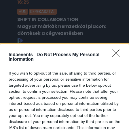
16:25
2026.02.18.
HUN
KEREKASZTAL
SHIFT IN COLLABORATION
Magyar márkák nemzetközi piacon:
döntések a cégvezetésben
Indaevents -
Do Not Process My Personal
Information
Platina támogató
If you wish to opt-out of the sale, sharing to third parties, or
processing of your personal or sensitive information for
targeted advertising by us, please use the below opt-out
section to confirm your selection. Please note that after your
opt-out request is processed you may continue seeing
interest-based ads based on personal information utilized by
us or personal information disclosed to third parties prior to
Arany támogató
your opt-out. You may separately opt-out of the further
disclosure of your personal information by third parties on the
IAB’s list of downstream participants. This information may