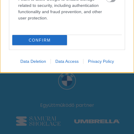
related to security, including authentication
functionality and fraud prevention, and other
user protection.
Hotel partner
CONFIRM
Data Deletion
Data Access
Privacy Policy
Hivatalos Mobilitási Partner
Együttműködő partner