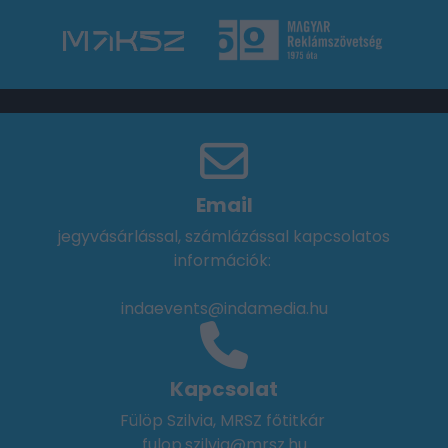
Email
jegyvásárlással, számlázással kapcsolatos
információk:
indaevents@indamedia.hu
Kapcsolat
Fülöp Szilvia, MRSZ főtitkár
fulop.szilvia@mrsz.hu