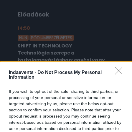
Előadások
14:50
2026.02.18.
HUN
PÓDIUMBESZÉLGETÉS
SHIFT IN TECHNOLOGY
Technológia szerepe a
tartalomgyártásban: egyéni vagy
tömegbefolyásolás?
Indaevents -
Do Not Process My Personal
Information
If you wish to opt-out of the sale, sharing to third parties, or
processing of your personal or sensitive information for
Platina támogató
targeted advertising by us, please use the below opt-out
section to confirm your selection. Please note that after your
opt-out request is processed you may continue seeing
interest-based ads based on personal information utilized by
us or personal information disclosed to third parties prior to