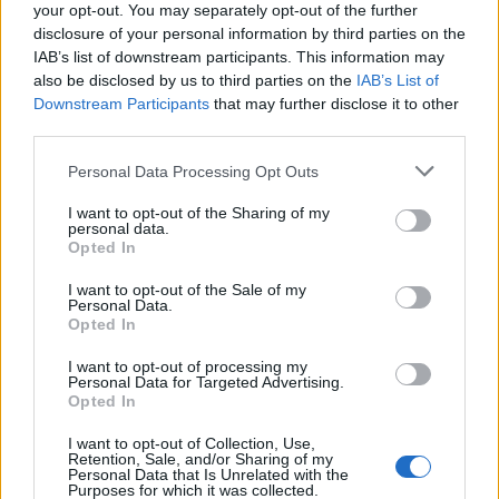
your opt-out. You may separately opt-out of the further
disclosure of your personal information by third parties on the
IAB’s list of downstream participants. This information may
Arany támogató
also be disclosed by us to third parties on the
IAB’s List of
Downstream Participants
that may further disclose it to other
third parties.
Please note that this website/app uses one or more Google
Personal Data Processing Opt Outs
services and may gather and store information including but
not limited to your visit or usage behaviour. You may click to
I want to opt-out of the Sharing of my
personal data.
grant or deny consent to Google and its third-party tags to
Opted In
use your data for below specified purposes in below Google
consent section.
I want to opt-out of the Sale of my
Personal Data.
Opted In
Ezüst támogató
I want to opt-out of processing my
Personal Data for Targeted Advertising.
Opted In
I want to opt-out of Collection, Use,
Retention, Sale, and/or Sharing of my
Personal Data that Is Unrelated with the
Purposes for which it was collected.