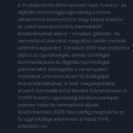
A Probáld Attila által vezetett feat. kreatív- és
digitális technológiai ügynökség számos
alkalommal bizonyította, hogy képes kreatív-
és üzleti szempontból is kiemelkedő
eredményeket elérni – mindezt globális- és
nemzetközi piacokat megcélzó lokális márkák
számára egyaránt. Társaival 2019-ben indította
útjára az ügynökséget, amely stratégiai
kommunikációs és digitális technológiai
partnerként támogatja a versenypiaci
márkákat, immáron közel 50 kollégájuk
közreműködésével. A feat. megalapítását
követő harmadik évtől kezdve folyamatosan a
TOP10 kreatív ügynökségi listákon szerepel
számos hazai és nemzetközi díjnak
köszönhetően, 2025-ben pedig megnyerte az
Év ügynöksége elismerést a hazai EFFIE
AWARDS-on.