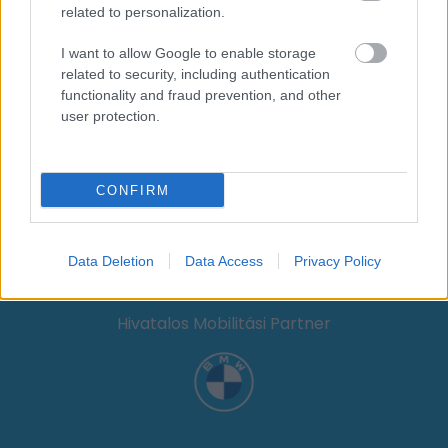
related to personalization.
I want to allow Google to enable storage
Kiemelt médiatámogató
related to security, including authentication
functionality and fraud prevention, and other
user protection.
Hotel partner
CONFIRM
Data Deletion
Data Access
Privacy Policy
Hivatalos Mobilitási Partner