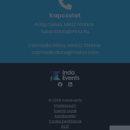
Kapcsolat
Fülöp Szilvia, MRSZ főtitkár
fulop.szilvia@mrsz.hu
Csizmadia Diána, MAKSZ főtitkár
csizmadia.diana@maksz.com
© 2026 IndaEvents
Impresszum
Szerzői jogok
Adatkezelés
Cookie beállítások
ÁSZF