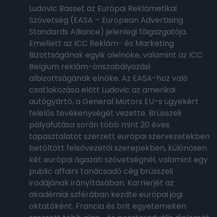
Ludovic Basset az Európai Reklámetikai
Szövetség (EASA – European Advertising
Standards Alliance) jelenlegi főigazgatója.
Emellett az ICC Reklám- és Marketing
Bizottságának egyik alelnöke, valamint az ICC
Belgium reklám-önszabályozási
albizottságának elnöke. Az EASA-hoz való
csatlakozása előtt Ludovic az amerikai
autógyártó, a General Motors EU-s ügyekért
felelős tevékenységét vezette. Brüsszeli
pályafutása során több mint 20 éves
tapasztalatot szerzett európai szervezetekben
betöltött felsővezetői szerepekben, különösen
két európai ágazati szövetségnél, valamint egy
public affairs tanácsadó cég brüsszeli
irodájának irányításában. Karrierjét az
akadémiai szférában kezdte európai jogi
oktatóként. Francia és brit egyetemeken