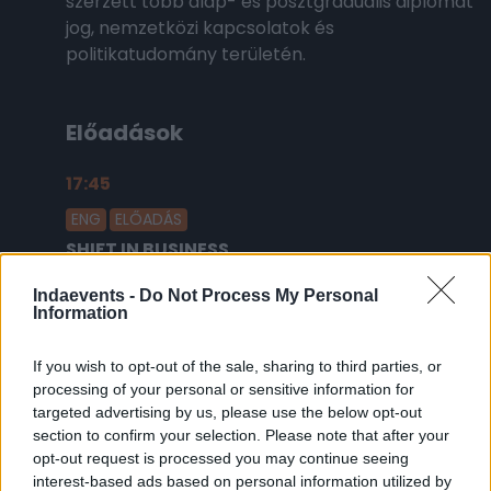
szerzett több alap- és posztgraduális diplomát
jog, nemzetközi kapcsolatok és
politikatudomány területén.
Előadások
17:45
2026.02.18.
ENG
ELŐADÁS
SHIFT IN BUSINESS
From Regulation to Responsibility: The
Indaevents -
Do Not Process My Personal
Next Chapter of Advertising Governance
Information
If you wish to opt-out of the sale, sharing to third parties, or
processing of your personal or sensitive information for
targeted advertising by us, please use the below opt-out
Platina támogató
section to confirm your selection. Please note that after your
opt-out request is processed you may continue seeing
interest-based ads based on personal information utilized by