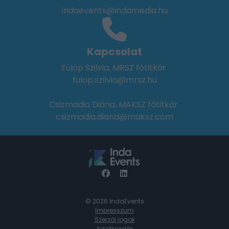
indaevents@indamedia.hu
Kapcsolat
Fülöp Szilvia, MRSZ főtitkár
fulop.szilvia@mrsz.hu
Csizmadia Diána, MAKSZ főtitkár
csizmadia.diana@maksz.com
© 2026 IndaEvents
Impresszum
Szerzői jogok
Adatkezelés