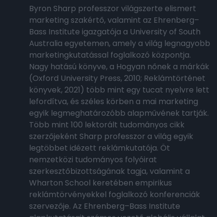
Byron Sharp professzor világszerte elismert
marketing szakértő, valamint az Ehrenberg–
Bass Institute igazgatója a University of South
Australia egyetemen, amely a világ legnagyobb
marketingkutatással foglalkozó központja.
Nagy hatású könyve, a Hogyan nőnek a márkák
(Oxford University Press, 2010; Reklámtörténet
könyvek, 2021) több mint egy tucat nyelvre lett
lefordítva, és széles körben a mai marketing
egyik legmeghatározóbb alapművének tartják.
Több mint 100 lektorált tudományos cikk
szerzőjeként Sharp professzor a világ egyik
legtöbbet idézett reklámkutatója. Öt
nemzetközi tudományos folyóirat
szerkesztőbizottságának tagja, valamint a
Wharton School keretében empirikus
reklámtörvényekkel foglalkozó konferenciák
szervezője. Az Ehrenberg–Bass Institute