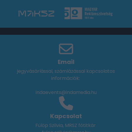
Email
jegyvásárlással, számlázással kapcsolatos
információk:
indaevents@indamedia.hu
Kapcsolat
Fülöp Szilvia, MRSZ főtitkár