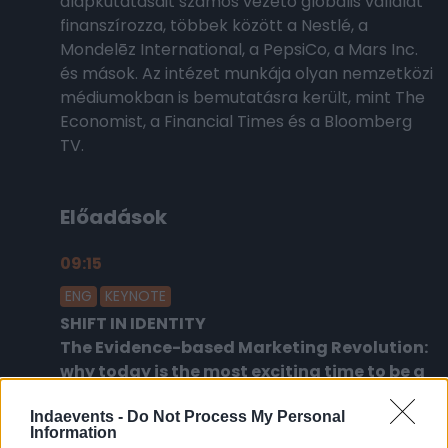
alapkutatásait számos vezető globális vállalat
finanszírozza, többek között a Nestlé, a
Mondelēz International, a PepsiCo, a Mars Inc.
és mások. Az intézet munkája olyan nemzetközi
médiumokban is bemutatásra került, mint The
Economist, a Financial Times és a Bloomberg
TV.
Előadások
09:15
2026.02.18.
ENG
KEYNOTE
SHIFT IN IDENTITY
The Evidence-based Marketing Revolution:
why today is the most exciting time to be a
marketer
Indaevents -
Do Not Process My Personal
Information