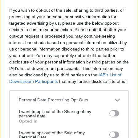
09:45
2026.02.18.
If you wish to opt-out of the sale, sharing to third parties, or
ENG
KEYNOTE
processing of your personal or sensitive information for
SHIFT IN IDENTITY
targeted advertising by us, please use the below opt-out
The Evidence-based Marketing Revolution:
section to confirm your selection. Please note that after your
opt-out request is processed you may continue seeing
why today is the most exciting time to be a
interest-based ads based on personal information utilized by
marketer - Q&A
us or personal information disclosed to third parties prior to
your opt-out. You may separately opt-out of the further
disclosure of your personal information by third parties on the
IAB’s list of downstream participants. This information may
Platina támogató
also be disclosed by us to third parties on the
IAB’s List of
Downstream Participants
that may further disclose it to other
third parties.
Please note that this website/app uses one or more Google
Personal Data Processing Opt Outs
services and may gather and store information including but
not limited to your visit or usage behaviour. You may click to
I want to opt-out of the Sharing of my
personal data.
grant or deny consent to Google and its third-party tags to
Opted In
use your data for below specified purposes in below Google
Arany támogató
consent section.
I want to opt-out of the Sale of my
Personal Data.