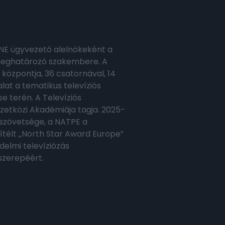
NE ügyvezető alelnökeként a
c meghatározó szakembere. A
 központja, 36 csatornával, 14
lat a tematikus televíziós
e terén. A Televíziós
tközi Akadémiája tagja. 2025-
 szövetsége, a NATPE a
télt „North Star Award Europe”
delmi televíziózás
szerepéért.