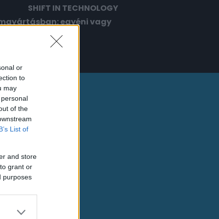
SHIFT IN TECHNOLOGY
omgyártásban: egyéni vagy
sonal or
ection to
ou may
 personal
out of the
 downstream
B’s List of
er and store
to grant or
ed purposes