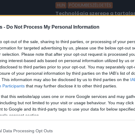
HUN
PÓDIUMBESZÉLGETÉS
Technológia szerepe a tartal
tömegbefolyásolás?
s -
Do Not Process My Personal Information
to opt-out of the sale, sharing to third parties, or processing of your per
formation for targeted advertising by us, please use the below opt-out s
Platina támogató
r selection. Please note that after your opt-out request is processed y
eing interest-based ads based on personal information utilized by us or
disclosed to third parties prior to your opt-out. You may separately opt-
losure of your personal information by third parties on the IAB’s list of
. This information may also be disclosed by us to third parties on the
IA
Participants
that may further disclose it to other third parties.
 that this website/app uses one or more Google services and may gath
including but not limited to your visit or usage behaviour. You may click 
Arany támogató
 to Google and its third-party tags to use your data for below specifi
ogle consent section.
l Data Processing Opt Outs