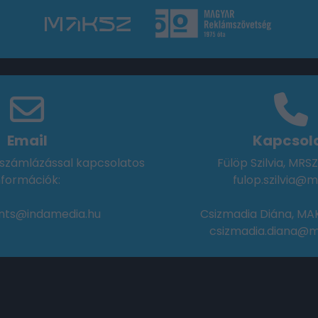
Email
Kapcsol
, számlázással kapcsolatos
Fülöp Szilvia, MRSZ
nformációk:
fulop.szilvia@m
nts@indamedia.hu
Csizmadia Diána, MAK
csizmadia.diana@