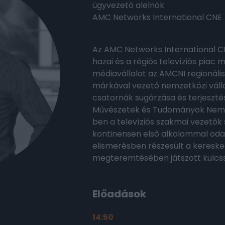
ügyvezető alelnök
AMC Networks International CNE
Az AMC Networks International C
hazai és a régiós televíziós pia
médiavállalat az AMCNI regionális
márkával vezető nemzetközi válla
csatornák sugárzása és terjesztés
Művészetek és Tudományok Nemze
ben a televíziós szakmai vezetők
kontinensen első alkalommal odaí
elismerésben részesült a kereske
megteremtésében játszott kulcs
Előadások
14:50
2026.02.18.