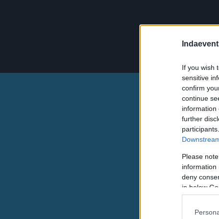
Indaevent
If you wish 
sensitive in
confirm you
continue se
information 
further disc
participants
Downstream 
Please note
information 
deny consent
in below Go
Persona