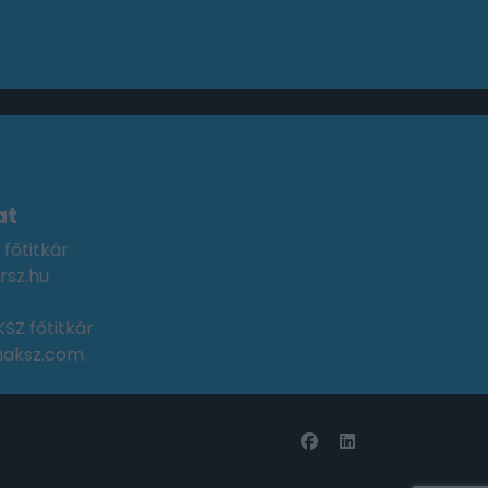
at
 főtitkár
rsz.hu
SZ főtitkár
maksz.com