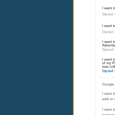
I want t
Opted 
I want t
Opted 
I want 
Advertis
Opted 
I want t
of my P
was col
Opted 
Google 
I want t
web or d
I want t
purpose