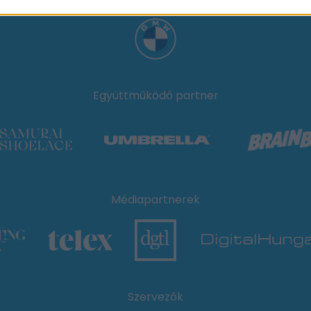
Együttműködő partner
Médiapartnerek
Szervezők