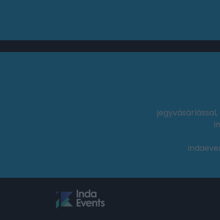
jegyvásárlással
i
indaeve