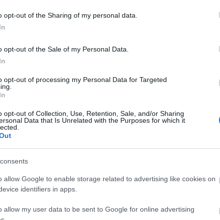
o opt-out of the Sharing of my personal data.
In
Ezüst támogató
o opt-out of the Sale of my Personal Data.
In
to opt-out of processing my Personal Data for Targeted
ing.
In
o opt-out of Collection, Use, Retention, Sale, and/or Sharing
Kiemelt együttműködő partner
ersonal Data that Is Unrelated with the Purposes for which it
lected.
Out
consents
o allow Google to enable storage related to advertising like cookies on
evice identifiers in apps.
Kiemelt szakmai partner
o allow my user data to be sent to Google for online advertising
s.