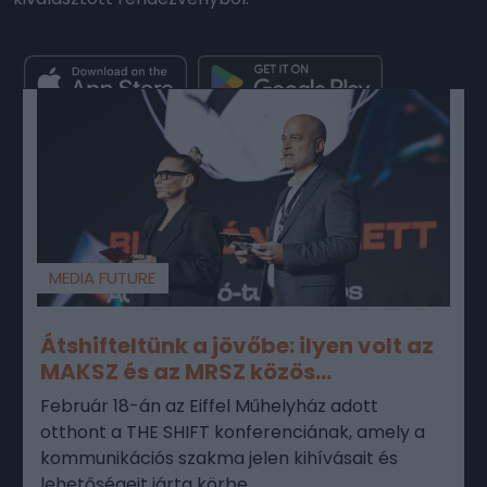
MEDIA FUTURE
Átshifteltünk a jövőbe: ilyen volt az
MAKSZ és az MRSZ közös...
Február 18-án az Eiffel Műhelyház adott
otthont a THE SHIFT konferenciának, amely a
kommunikációs szakma jelen kihívásait és
lehetőségeit járta körbe.