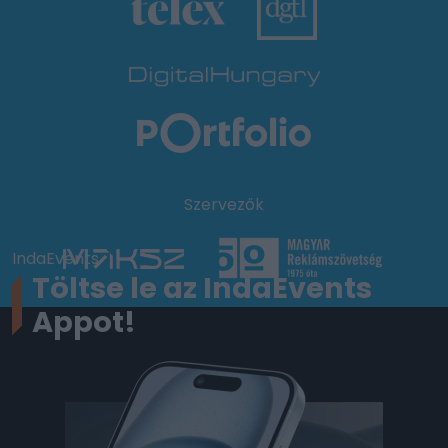
Szervezők
IndaEvents
Töltse le az IndaEvents
Appot!