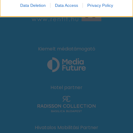
Data Deletion
Data Access
Privacy Policy
Kiemelt médiatámogató
Hotel partner
Hivatalos Mobilitási Partner