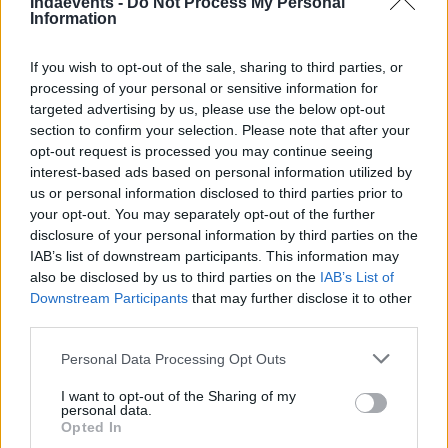
Indaevents -
Do Not Process My Personal
Information
Igyekeztünk a leggyakrabban felmerülő kérdésekre
válaszolni. Ha mégis maradt bizonytalanság, ne
If you wish to opt-out of the sale, sharing to third parties, or
habozzon írni nekünk!
processing of your personal or sensitive information for
targeted advertising by us, please use the below opt-out
section to confirm your selection. Please note that after your
Lehet a helyszínen is jegyet venni?
opt-out request is processed you may continue seeing
interest-based ads based on personal information utilized by
us or personal information disclosed to third parties prior to
Hol lehet visszaváltani a jegyet?
your opt-out. You may separately opt-out of the further
disclosure of your personal information by third parties on the
IAB’s list of downstream participants. This information may
Milyen fizetőeszközzel lehet fizetni a területen?
also be disclosed by us to third parties on the
IAB’s List of
Downstream Participants
that may further disclose it to other
third parties.
Hol tudok parkolni?
Please note that this website/app uses one or more Google
Personal Data Processing Opt Outs
services and may gather and store information including but
not limited to your visit or usage behaviour. You may click to
I want to opt-out of the Sharing of my
personal data.
grant or deny consent to Google and its third-party tags to
Opted In
Platina támogató
use your data for below specified purposes in below Google