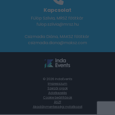
Kapcsolat
Fülöp Szilvia, MRSZ főtitkár
fulop.szilvia@mrsz.hu
Csizmadia Diána, MAKSZ főtitkár
csizmadia.diana@maksz.com
© 2026 IndaEvents
Impresszum
Szerzői jogok
Adatkezelés
Cookie beállítások
ÁSZF
Akadálymentességi nyilatkozat