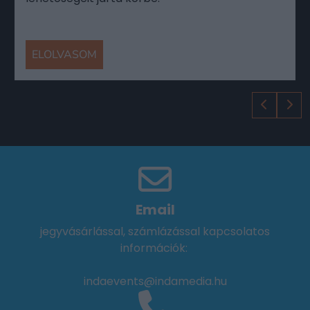
ELOLVASOM
Email
jegyvásárlással, számlázással kapcsolatos
információk:
indaevents@indamedia.hu