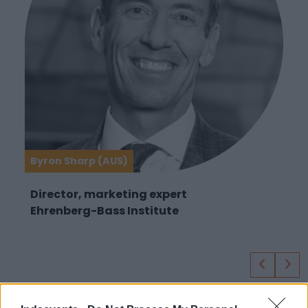
Byron Sharp (AUS)
Director, marketing expert
Ehrenberg-Bass Institute
Gyakran ismételt kérdések