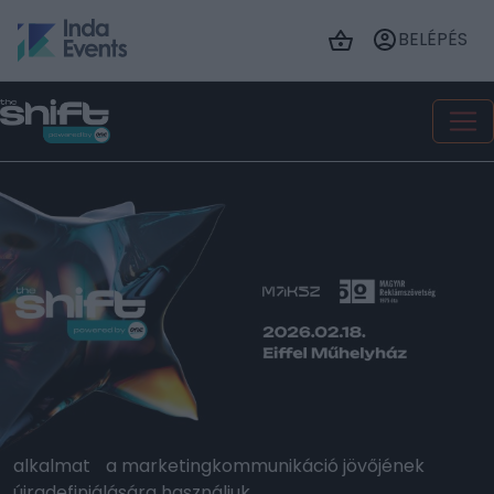
BELÉPÉS
A THE SHIFT nem egy újabb iparági esemény. Ez egy
őszinte, jövőbe tekintő fórum, ahol újragondoljuk, mit
jelent a marketing, a kreativitás és a kommunikáció
egy változó világban.
A rendezvény a Magyar Reklámszövetség (MRSZ) és
a Magyarországi Kommunikációs Ügynökségek
Szövetsége (MAKSZ) közös kezdeményezése,
melyen mindkét szervezet fennállásának ötvenedik,
illetve harmincadik évfordulóját ünnepeljük – és ezt az
alkalmat a marketingkommunikáció jövőjének
újradefiniálására használjuk.