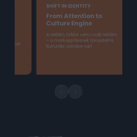
SHIFT IN IDENTITY
S
From Attention to
Culture Engine
A reklám többé nem csak reklám
A
– a márkaépítésnek társadalmi,
a
térve
kulturális szerepe van.
‹
›